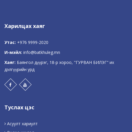
Харилцах хаяг
Утас:
+976 9999-2020
И-мэйл:
info@batkhuleg.mn
Хаяг:
Баянгол дүүрэг, 18-р хороо, "ГУРВАН БИЛЭГ" их
дэлгүүрийн урд
Туслах цэс
Асуулт хариулт