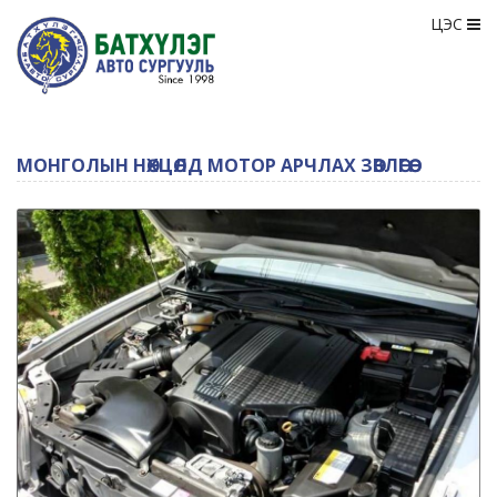
ЦЭС
МОНГОЛЫН НӨХЦӨЛД МОТОР АРЧЛАХ ЗӨВЛӨГӨӨ.