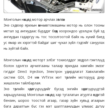
Монголын нөхцөлд мотор арчлах зөвлөгөө.
Энэ сэдвээр ярихын өмнө автомашины мотор нь олон тооны
метал эд ангиудаас бүрддэг бөгөөд хоорондоо үрэлцэж буй эд
ангиудын гадаргуу нь тос тосолгоотой байх нь хүний биед
ус ямар их хэрэгтэй байдаг шиг чухал зүйл гэдгийг сануулах
нь зүйтэй байх.
Монголын нөхцөлд моторт элбэг тохиолддог эвдрэл гэмтлүүд
болон эдэлгээ арчилгааны талаар ярихдаа хамгийн эмзэг
гэгддэг Direct Injection, Электрон удирдлагат Хавхлагийн
систем GDI, D4 мөн VVTiгэх мэт төрлийн моторууд дээр
жишээлэн тайлбарлая.
Энэ төрлийн хөдөлгүүрүүдийг бусад энгийн хөдөлгүүрүүдтэй
харьцуулахад Монголын нөхцөлд хар тугалагын агуулга өндөртэй
бензин, шороо тоостой агаар, газар зүйн хувьд агаарын
бага даралтын бүс гэх мэт шалтгаануудын улмаас дутуу