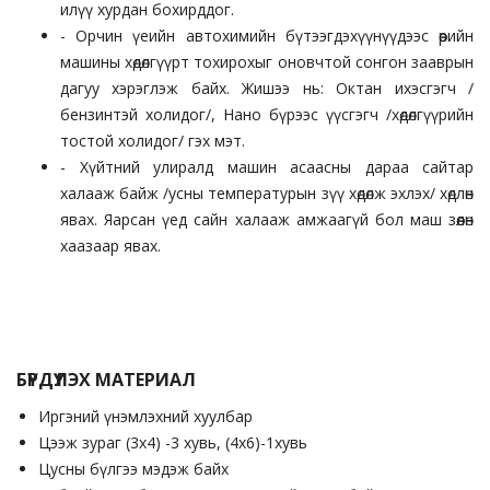
илүү хурдан бохирддог.
- Орчин үеийн автохимийн бүтээгдэхүүнүүдээс өөрийн
машины хөдөлгүүрт тохирохыг оновчтой сонгон зааврын
дагуу хэрэглэж байх. Жишээ нь: Октан ихэсгэгч /
бензинтэй холидог/, Нано бүрээс үүсгэгч /хөдөлгүүрийн
тостой холидог/ гэх мэт.
- Хүйтний улиралд машин асаасны дараа сайтар
халааж байж /усны температурын зүү хөдөлж эхлэх/ хөдлөн
явах. Яарсан үед сайн халааж амжаагүй бол маш зөөлөн
хаазаар явах.
БҮРДҮҮЛЭХ МАТЕРИАЛ
Иргэний үнэмлэхний хуулбар
Цээж зураг (3х4) -3 хувь, (4х6)-1хувь
Цусны бүлгээ мэдэж байх