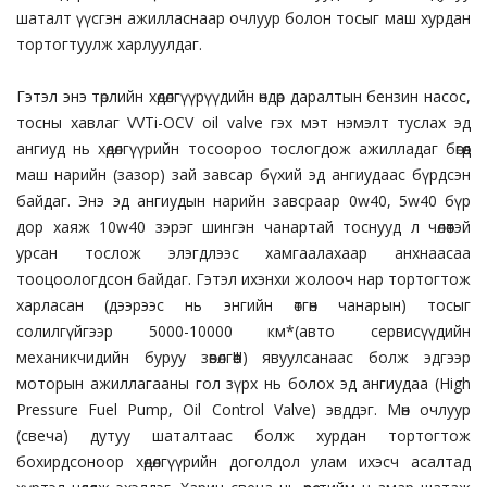
шаталт үүсгэн ажилласнаар очлуур болон тосыг маш хурдан
тортогтуулж харлуулдаг.
Гэтэл энэ төрлийн хөдөлгүүрүүдийн өндөр даралтын бензин насос,
тосны хавлаг VVTi-OCV oil valve гэх мэт нэмэлт туслах эд
ангиуд нь хөдөлгүүрийн тосоороо тослогдож ажилладаг бөгөөд
маш нарийн (зазор) зай завсар бүхий эд ангиудаас бүрдсэн
байдаг. Энэ эд ангиудын нарийн завсраар 0w40, 5w40 бүр
дор хаяж 10w40 зэрэг шингэн чанартай тоснууд л чөлөөтэй
урсан тослож элэгдлээс хамгаалахаар анхнаасаа
тооцоологдсон байдаг. Гэтэл ихэнхи жолооч нар тортогтож
харласан (дээрээс нь энгийн өтгөн чанарын) тосыг
солилгүйгээр 5000-10000 км*(авто сервисүүдийн
механикчидийн буруу зөвөлгөө!!!) явуулсанаас болж эдгээр
моторын ажиллагааны гол зүрх нь болох эд ангиудаа (High
Pressure Fuel Pump, Oil Control Valve) эвддэг. Мөн очлуур
(свеча) дутуу шаталтаас болж хурдан тортогтож
бохирдсоноор хөдөлгүүрийн доголдол улам ихэсч асалтад