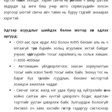
хүртэл нөлөөлж эхэлдэг. Харин свеча нь өөрөө тийм ч амар шатаж
эвдэрдэг эд анги биш учир авто сервисүүдийн хэлсэн
зоргоор үнэтэй свеча авч тавих нь буруу гэдгийг анхаарах
хэрэгтэй.
Эдгээр асуудлыг шийдэх болон мотор зөв эдлэх
аргууд:
- ОХУ-аас орж ирдэг А92 болон АИ95 бензин аль нь ч
ялгаагүй төрөл бүрийн хольц агууламж ихтэй байдаг
учраас хөдөлгүүрийн тосыг харалмагц нь сольж хэвших.
/~3000-4000км/
- Автомашин үйлдвэрлэгчээс заасан зориулалтын
тосыг хийх эсвэл 5w40 тосыг хийж байх. Энэхүү тос нь
бараг бүх төрлийн /суудлын, бензин/ мотортой
зохицож ажиллаж чаддаг.
- Свечаг хагас жилд нэг удаа буюу ид хүйтрэлийн өмнө
хойно салгаж авч хүчтэй цэвэрлэгч бодис ашиглан
тортгийг уусган цэвэрлэж байх. Зүлгүүрдэж болохгүй!
Ингэвэл оч хаях хэсгийн гөлтгөр гадаргуу сэвтэснээр