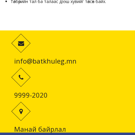
Төлбөрийн тал ба талаас дээш хувийг төлсөн байх.
info@batkhuleg.mn
9999-2020
Манай байрлал