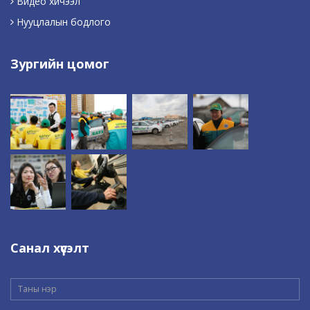
Видео хичээл
Нууцлалын бодлого
Зургийн цомог
Санал хүсэлт